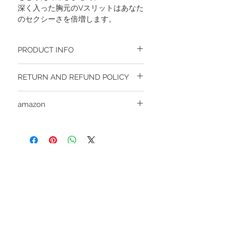
深く入った胸元のVスリットはあなた
のセクシーさを倍増します。
PRODUCT INFO
100%　ナイロン
RETURN AND REFUND POLICY
アジアン・フリーサイズ
未使用未開封の物を初期不良とし、初期不
amazon
良品は購入店へお問い合わせください。
メーカー直接対応はいたしておりませんの
ご購入はこちら
でご了承ください。
STAY CONNECTED